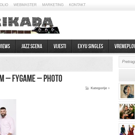
OLIO
WEBMASTER
MARKETING
KONTAKT
views
Jazz scena
Vijesti
EXYU Singles
Vremeplo
om – Fygame – Photo
Kategorije
»
07/08/2026