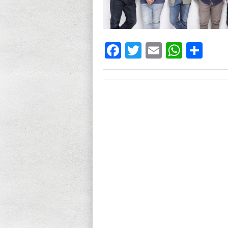
Facebook
Twitter
Email
What
Sh