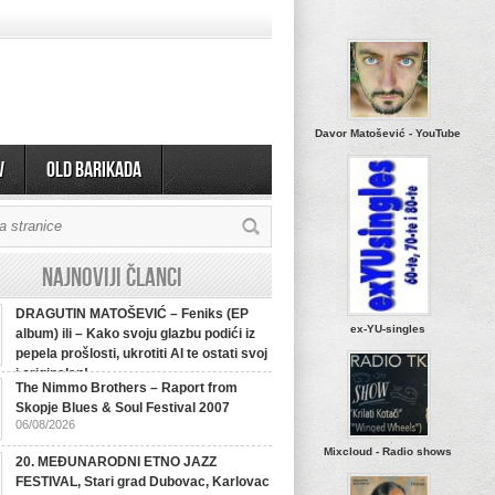
Davor Matošević - YouTube
v
OLD BARIKADA
Najnoviji članci
DRAGUTIN MATOŠEVIĆ – Feniks (EP
ex-YU-singles
album) ili – Kako svoju glazbu podići iz
pepela prošlosti, ukrotiti AI te ostati svoj
i originalan!
The Nimmo Brothers – Raport from
Skopje Blues & Soul Festival 2007
06/08/2026
Mixcloud - Radio shows
20. MEĐUNARODNI ETNO JAZZ
FESTIVAL, Stari grad Dubovac, Karlovac