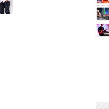
sApp
are