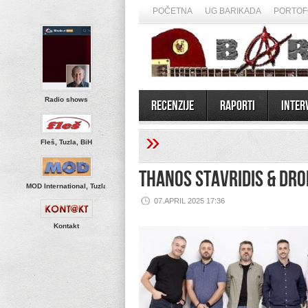
POČETNA
UG BARIKADA
PORTOF
Radio shows
Recenzije
Raporti
Inter
»
Fleš, Tuzla, BiH
Thanos Stavridis & Dr
MOD International, Tuzla
07.APRIL 2025 17:36
Kontakt