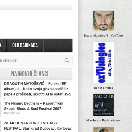
Davor Matošević - YouTube
v
OLD BARIKADA
Najnoviji članci
DRAGUTIN MATOŠEVIĆ – Feniks (EP
ex-YU-singles
album) ili – Kako svoju glazbu podići iz
pepela prošlosti, ukrotiti AI te ostati svoj
i originalan!
The Nimmo Brothers – Raport from
Skopje Blues & Soul Festival 2007
06/08/2026
Mixcloud - Radio shows
20. MEĐUNARODNI ETNO JAZZ
FESTIVAL, Stari grad Dubovac, Karlovac