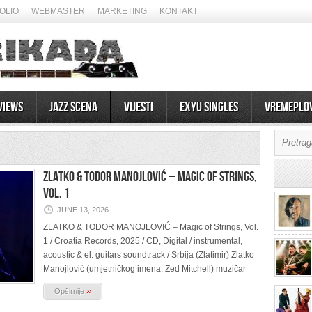
OLIO
WEBMASTER
MARKETING
KONTAKT
views
Jazz scena
Vijesti
EXYU Singles
Vremeplo
ZLATKO & TODOR MANOJLOVIĆ – Magic of Strings,
Vol. 1
JUNE 13, 2026
ZLATKO & TODOR MANOJLOVIĆ – Magic of Strings, Vol.
1 / Croatia Records, 2025 / CD, Digital / instrumental,
07/08/2026
acoustic & el. guitars soundtrack / Srbija (Zlatimir) Zlatko
Manojlović (umjetničkog imena, Zed Mitchell) muzičar
»
Opširnije