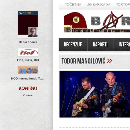
POČETNA
UG BARIKADA
PORTOF
Radio shows
Recenzije
Raporti
Inter
»
Todor Manojlović
Fleš, Tuzla, BiH
MOD International, Tuzla
Kontakt