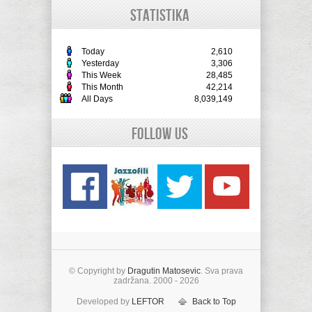
STATISTIKA
Today
2,610
Yesterday
3,306
This Week
28,485
This Month
42,214
All Days
8,039,149
Follow Us
© Copyright by
Dragutin Matosevic
. Sva prava
zadržana. 2000 - 2026
Developed by
LEFTOR
Back to Top