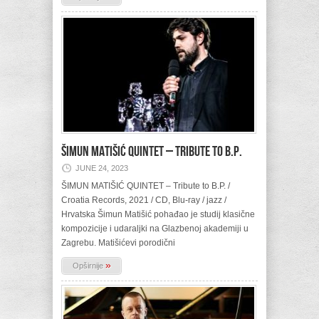
ŠIMUN MATIŠIĆ QUINTET – Tribute to B.P.
JUNE 24, 2023
ŠIMUN MATIŠIĆ QUINTET – Tribute to B.P. /
Croatia Records, 2021 / CD, Blu-ray / jazz /
Hrvatska Šimun Matišić pohađao je studij klasične
kompozicije i udaraljki na Glazbenoj akademiji u
Zagrebu. Matišićevi porodični
»
Opširnije