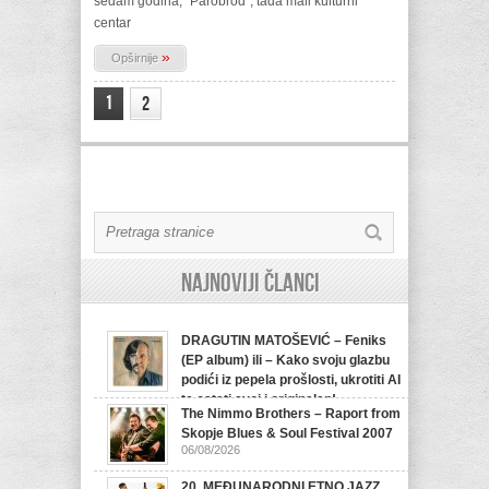
sedam godina, “Parobrod“, tada mali kulturni
centar
»
Opširnije
1
2
Najnoviji članci
DRAGUTIN MATOŠEVIĆ – Feniks
(EP album) ili – Kako svoju glazbu
podići iz pepela prošlosti, ukrotiti AI
te ostati svoj i originalan!
The Nimmo Brothers – Raport from
07/08/2026
Skopje Blues & Soul Festival 2007
06/08/2026
20. MEĐUNARODNI ETNO JAZZ