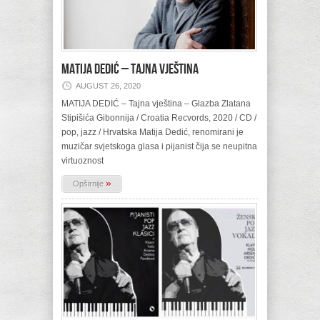
MATIJA DEDIĆ – Tajna vještina
AUGUST 26, 2020
MATIJA DEDIĆ – Tajna vještina – Glazba Zlatana
Stipišića Gibonnija / Croatia Recvords, 2020 / CD /
pop, jazz / Hrvatska Matija Dedić, renomirani je
muzičar svjetskoga glasa i pijanist čija se neupitna
virtuoznost
»
Opširnije