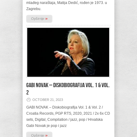
mlađeg naraštaja, Matija Dedić, rođen je 1973. u
Zagrebu.
»
Opširnije
GABI NOVAK – Diskobiografija Vol. 1 & Vol.
2
OCTOBER 21, 2023
GABI NOVAK – Diskobiografija Vol. 1 & Vol. 2 /
Croatia Records, PGP RTS, 2020, 2021 / 2x 6x CD
sets, Digital, Compilation / jazz, pop / Hrvatska
Gabi Novak je pop i jazz
»
Opširnije