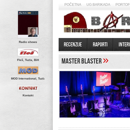
POČETNA
UG BARIKADA
PORTOF
Radio shows
Recenzije
Raporti
Inter
»
Master Blaster
Fleš, Tuzla, BiH
MOD International, Tuzla
Kontakt