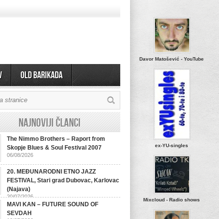
Davor Matošević - YouTube
v
OLD BARIKADA
Najnoviji članci
The Nimmo Brothers – Raport from
ex-YU-singles
Skopje Blues & Soul Festival 2007
06/08/2026
20. MEĐUNARODNI ETNO JAZZ
FESTIVAL, Stari grad Dubovac, Karlovac
(Najava)
20/07/2026
Mixcloud - Radio shows
MAVI KAN – FUTURE SOUND OF
SEVDAH