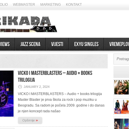
OLIO
WEBMASTER
MARKETING
KONTAKT
views
Jazz scena
Vijesti
EXYU Singles
Vremeplo
VICKO I MASTERBLASTERS – Audio + books
trilogija
JANUARY 2, 2024
VICKO I MASTERBLASTERS – Audio + books trilogija
Master Blaster je prva škola za rock i pop muziku u
Beogradu. Sa radom je počela 2009. godine i do danas
je njen koncept rada našao
»
Opširnije