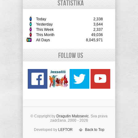
STATISTIKA
Today
2,338
Yesterday
3,644
This Week
2,337
This Month
49,036
All Days
8,045,971
Follow Us
© Copyright by
Dragutin Matosevic
. Sva prava
zadržana. 2000 - 2026
Developed by
LEFTOR
Back to Top