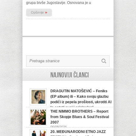
grupa bivše Jugoslavije. Osnovana je u
»
Opširnije
Najnoviji članci
DRAGUTIN MATOŠEVIĆ – Feniks
(EP album) ili – Kako svoju glazbu
podići iz pepela prošlosti, ukrotiti AI
te ostati svoj i originalan!
THE NIMMO BROTHERS – Report
07/08/2026
from Skopje Blues & Soul Festival
2007
06/08/2026
20. MEĐUNARODNI ETNO JAZZ