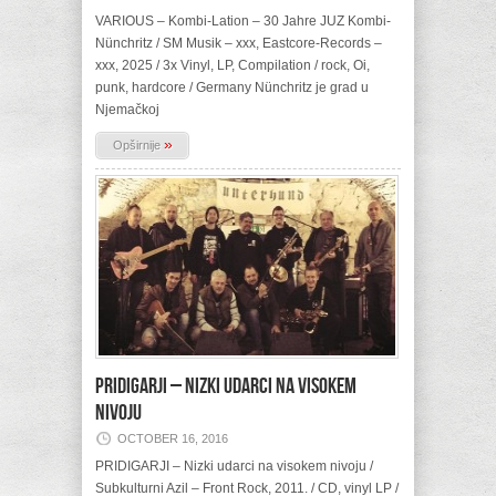
VARIOUS – Kombi-Lation – 30 Jahre JUZ Kombi-
Nünchritz / SM Musik – xxx, Eastcore-Records –
xxx, 2025 / 3x Vinyl, LP, Compilation / rock, Oi,
punk, hardcore / Germany Nünchritz je grad u
Njemačkoj
»
Opširnije
PRIDIGARJI – Nizki udarci na visokem
nivoju
OCTOBER 16, 2016
PRIDIGARJI – Nizki udarci na visokem nivoju /
Subkulturni Azil – Front Rock, 2011. / CD, vinyl LP /