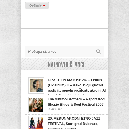
»
Opširnije
Najnoviji članci
DRAGUTIN MATOŠEVIĆ – Feniks
(EP album) ili – Kako svoju glazbu
podići iz pepela prošlosti, ukrotiti AI
te ostati svoj i originalan!
The Nimmo Brothers – Raport from
07/08/2026
Skopje Blues & Soul Festival 2007
06/08/2026
20. MEĐUNARODNI ETNO JAZZ
FESTIVAL, Stari grad Dubovac,