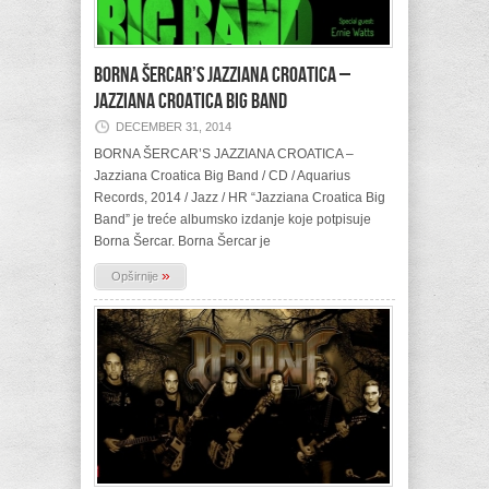
BORNA ŠERCAR’S JAZZIANA CROATICA –
Jazziana Croatica Big Band
DECEMBER 31, 2014
BORNA ŠERCAR’S JAZZIANA CROATICA –
Jazziana Croatica Big Band / CD / Aquarius
Records, 2014 / Jazz / HR “Jazziana Croatica Big
Band” je treće albumsko izdanje koje potpisuje
Borna Šercar. Borna Šercar je
»
Opširnije