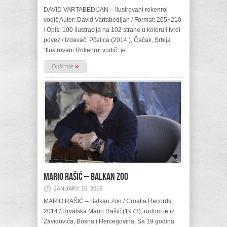
DAVID VARTABEDIJAN – Ilustrovani rokenrol
vodič Autor: David Vartabedijan / Format: 205×210
/ Opis: 100 ilustracija na 102 strane u koloru i tvrdi
povez / Izdavač: Pčelica (2014.), Čačak, Srbija
“Ilustrovani Rokenrol vodič” je
»
Opširnije
MARIO RAŠIĆ – Balkan Zoo
JANUARY 15, 2015
MARIO RAŠIĆ – Balkan Zoo / Croatia Records,
2014 / Hrvatska Mario Rašić (1973), rodom je iz
Zavidovića, Bosna i Hercegovina. Sa 19 godina