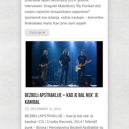
(interview rađen decembra 2014. godine,
interviewer: Dragutin Matošević) Što Punkart drži
svojim najvećim dosadašnjim uspjesima?
(pomenuti sva izdanja, važne nastupe – koncertne,
festivalske) Haris: Kao prvo sam uspjeh
»
Opširnije
BEZBELI APSTRAKLIJE – Kad je bal nek’ je
kanibal
DECEMBER 11, 2014
BEZBELI APSTRAKLIJE – Kad je bal nek’ je
kanibal / CD / Croatia Records, 2014 / Teferidž
punk – Bosna i Hercegovina Bezbeli Apstraklije su