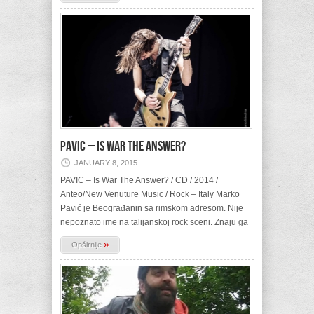
PAVIC – Is War The Answer?
JANUARY 8, 2015
PAVIC – Is War The Answer? / CD / 2014 /
Anteo/New Venuture Music / Rock – Italy Marko
Pavić je Beograđanin sa rimskom adresom. Nije
nepoznato ime na talijanskoj rock sceni. Znaju ga
»
Opširnije