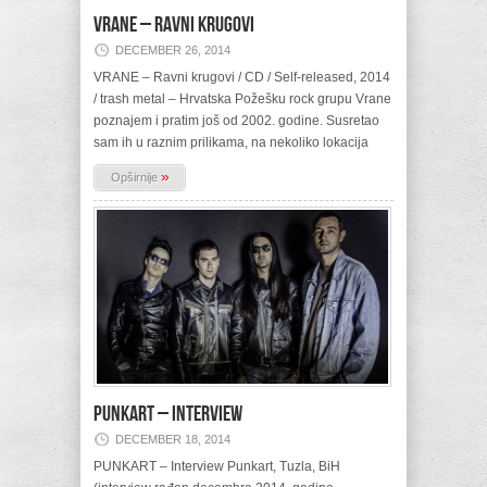
VRANE – Ravni krugovi
DECEMBER 26, 2014
VRANE – Ravni krugovi / CD / Self-released, 2014
/ trash metal – Hrvatska Požešku rock grupu Vrane
poznajem i pratim još od 2002. godine. Susretao
sam ih u raznim prilikama, na nekoliko lokacija
»
Opširnije
PUNKART – Interview
DECEMBER 18, 2014
PUNKART – Interview Punkart, Tuzla, BiH