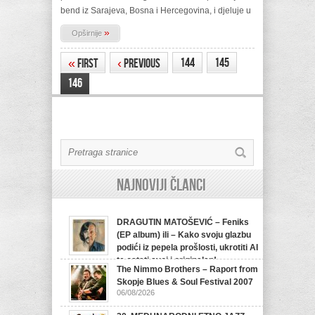
bend iz Sarajeva, Bosna i Hercegovina, i djeluje u
»
Opširnije
144
145
«
First
‹
Previous
146
Najnoviji članci
DRAGUTIN MATOŠEVIĆ – Feniks
(EP album) ili – Kako svoju glazbu
podići iz pepela prošlosti, ukrotiti AI
te ostati svoj i originalan!
The Nimmo Brothers – Raport from
07/08/2026
Skopje Blues & Soul Festival 2007
06/08/2026