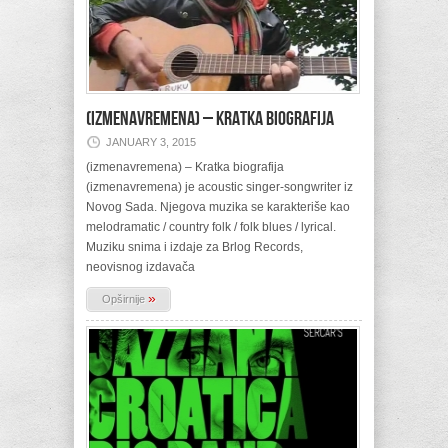
(izmenavremena) – Kratka biografija
JANUARY 3, 2015
(izmenavremena) – Kratka biografija
(izmenavremena) je acoustic singer-songwriter iz
Novog Sada. Njegova muzika se karakteriše kao
melodramatic / country folk / folk blues / lyrical.
Muziku snima i izdaje za Brlog Records,
neovisnog izdavača
»
Opširnije