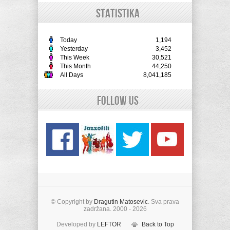
STATISTIKA
Today
1,194
Yesterday
3,452
This Week
30,521
This Month
44,250
All Days
8,041,185
Follow Us
© Copyright by
Dragutin Matosevic
. Sva prava
zadržana. 2000 - 2026
Developed by
LEFTOR
Back to Top