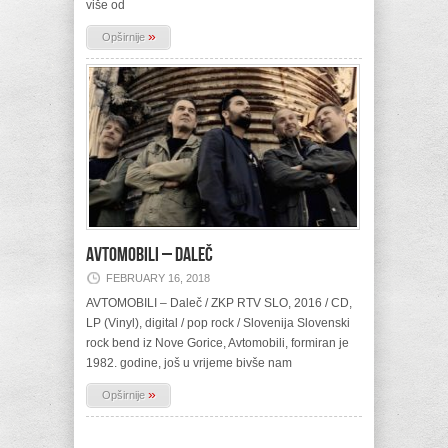
više od
»
Opširnije
AVTOMOBILI – Daleč
FEBRUARY 16, 2018
AVTOMOBILI – Daleč / ZKP RTV SLO, 2016 / CD,
LP (Vinyl), digital / pop rock / Slovenija Slovenski
rock bend iz Nove Gorice, Avtomobili, formiran je
1982. godine, još u vrijeme bivše nam
»
Opširnije