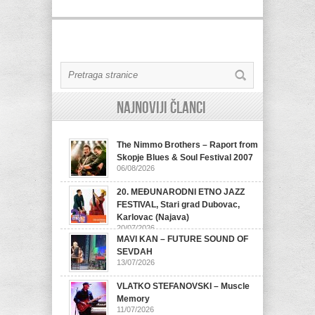
Najnoviji članci
The Nimmo Brothers – Raport from
Skopje Blues & Soul Festival 2007
06/08/2026
20. MEĐUNARODNI ETNO JAZZ
FESTIVAL, Stari grad Dubovac,
Karlovac (Najava)
20/07/2026
MAVI KAN – FUTURE SOUND OF
SEVDAH
13/07/2026
VLATKO STEFANOVSKI – Muscle
Memory
11/07/2026