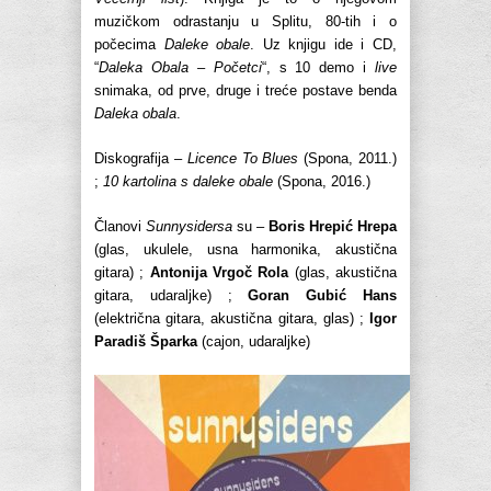
muzičkom odrastanju u Splitu, 80-tih i o
počecima
Daleke obale
. Uz knjigu ide i CD,
“
Daleka Obala – Početci
“, s 10 demo i
live
snimaka, od prve, druge i treće postave benda
Daleka obala
.
Diskografija –
Licence To Blues
(Spona, 2011.)
;
10 kartolina s daleke obale
(Spona, 2016.)
Članovi
Sunnysidersa
su –
Boris Hrepić Hrepa
(glas, ukulele, usna harmonika, akustična
gitara) ;
Antonija Vrgoč Rola
(glas, akustična
gitara, udaraljke) ;
Goran Gubić Hans
(električna gitara, akustična gitara, glas) ;
Igor
Paradiš Šparka
(cajon, udaraljke)