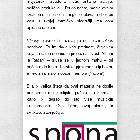
majstorski izvedena instrumentalna pratnja,
odlična produkcija… Drugo nešto, manje ovako
kvalitetno, nije se ni moglo očekivati od ekipe
koja u svojoj muzičkoj biografiji ima gore
opisane uspjehe.
Bluesy
pjesme ih i izdvajaju od tipično
blues
bendova. To im dođe kao prednost, činjenica
koja im daje neophodnu prepoznatljivost. Album
je “
tečan
” – sluša se u jednom mahu – od
početka do kraja. Tekstovi pjesama su ljubavni,
a neki i sa malom dozom humora (“
Tonka
“).
Bila bi velika šteta da ovaj materija ne dobije
primjerenu mu medijsku pažnju – reklamu –
kako bi došao do što više muzičkih
konzumenata. Ovaj bend, ovaj album, to
svakako zavrijeđuju.