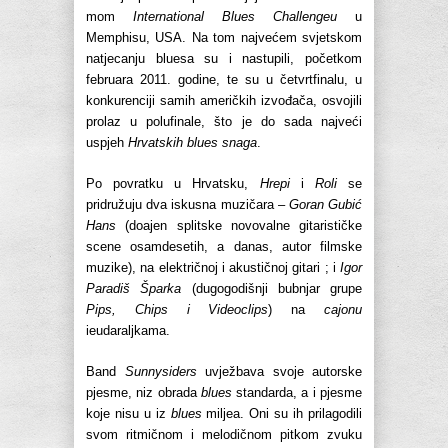
mom
International Blues Challengeu
u
Memphisu, USA. Na tom najvećem svjetskom
natjecanju bluesa su i nastupili, početkom
februara 2011. godine, te su u četvrtfinalu, u
konkurenciji samih američkih izvođača, osvojili
prolaz u polufinale, što je do sada najveći
uspjeh
Hrvatskih blues snaga
.
Po povratku u Hrvatsku,
Hrepi
i
Roli
se
pridružuju dva iskusna muzičara –
Goran Gubić
Hans
(doajen splitske novovalne gitarističke
scene osamdesetih, a danas, autor filmske
muzike), na električnoj i akustičnoj gitari ; i
Igor
Paradiš Šparka
(dugogodišnji bubnjar grupe
Pips, Chips i Videoclips
) na
cajonu
ieudaraljkama.
Band
Sunnysiders
uvježbava svoje autorske
pjesme, niz obrada
blues
standarda, a i pjesme
koje nisu u iz
blues
miljea. Oni su ih prilagodili
svom ritmičnom i melodičnom pitkom zvuku