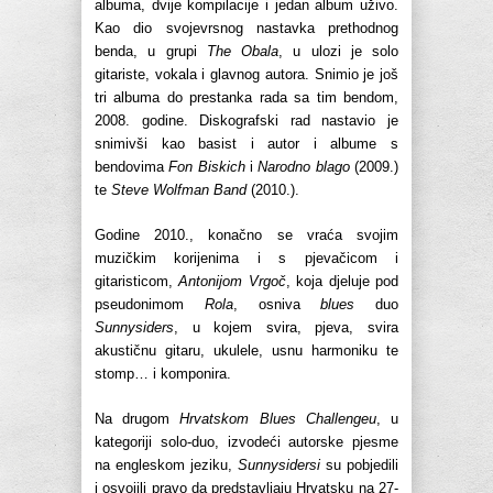
albuma, dvije kompilacije i jedan album uživo.
Kao dio svojevrsnog nastavka prethodnog
benda, u grupi
The Obala
, u ulozi je solo
gitariste, vokala i glavnog autora. Snimio je još
tri albuma do prestanka rada sa tim bendom,
2008. godine. Diskografski rad nastavio je
snimivši kao basist i autor i albume s
bendovima
Fon Biskich
i
Narodno blago
(2009.)
te
Steve Wolfman Band
(2010.).
Godine 2010., konačno se vraća svojim
muzičkim korijenima i s pjevačicom i
gitaristicom,
Antonijom Vrgoč
, koja djeluje pod
pseudonimom
Rola
, osniva
blues
duo
Sunnysiders
, u kojem svira, pjeva, svira
akustičnu gitaru, ukulele, usnu harmoniku te
stomp… i komponira.
Na drugom
Hrvatskom Blues Challengeu
, u
kategoriji solo-duo, izvodeći autorske pjesme
na engleskom jeziku,
Sunnysidersi
su pobjedili
i osvojili pravo da predstavljaju Hrvatsku na 27-