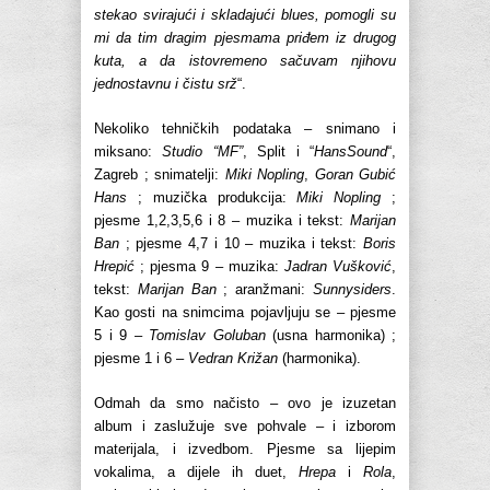
stekao svirajući i skladajući blues, pomogli su
mi da tim dragim pjesmama priđem iz drugog
kuta, a da istovremeno sačuvam njihovu
jednostavnu i čistu srž
“.
Nekoliko tehničkih podataka – snimano i
miksano:
Studio “MF”
, Split i “
HansSound
“,
Zagreb ; snimatelji:
Miki Nopling
,
Goran Gubić
Hans
; muzička produkcija:
Miki Nopling
;
pjesme 1,2,3,5,6 i 8 – muzika i tekst:
Marijan
Ban
; pjesme 4,7 i 10 – muzika i tekst:
Boris
Hrepić
; pjesma 9 – muzika:
Jadran Vušković
,
tekst:
Marijan Ban
; aranžmani:
Sunnysiders
.
Kao gosti na snimcima pojavljuju se – pjesme
5 i 9 –
Tomislav Goluban
(usna harmonika) ;
pjesme 1 i 6 –
Vedran Križan
(harmonika).
Odmah da smo načisto – ovo je izuzetan
album i zaslužuje sve pohvale – i izborom
materijala, i izvedbom. Pjesme sa lijepim
vokalima, a dijele ih duet,
Hrepa
i
Rola
,