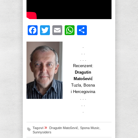
Facebook
Twitter
Email
WhatsApp
Share
.
. .
. . .
Recenzent:
Dragutin
Matošević
Tuzla, Bosna
i Hercegovina
. . .
. .
.
»
Tagovi
Dragutin Matošević
,
Spona Music
,
Sunnysiders