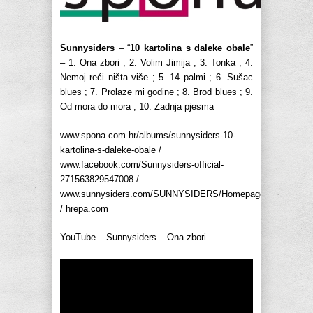
Sunnysiders
– “
10 kartolina s daleke obale
”
– 1. Ona zbori ; 2. Volim Jimija ; 3. Tonka ; 4.
Nemoj reći ništa više ; 5. 14 palmi ; 6. Sušac
blues ; 7. Prolaze mi godine ; 8. Brod blues ; 9.
Od mora do mora ; 10. Zadnja pjesma
www.spona.com.hr/albums/sunnysiders-10-
kartolina-s-daleke-obale /
www.facebook.com/Sunnysiders-official-
271563829547008 /
www.sunnysiders.com/SUNNYSIDERS/Homepage.html
/ hrepa.com
YouTube – Sunnysiders – Ona zbori