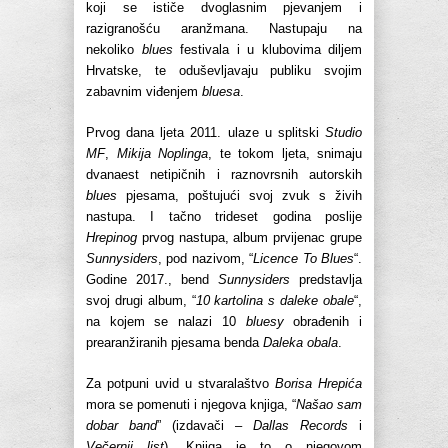
koji se ističe dvoglasnim pjevanjem i
razigranošću aranžmana. Nastupaju na
nekoliko
blues
festivala i u klubovima diljem
Hrvatske, te oduševljavaju publiku svojim
zabavnim viđenjem
bluesa
.
Prvog dana ljeta 2011. ulaze u splitski
Studio
MF
,
Mikija Noplinga
, te tokom ljeta, snimaju
dvanaest netipičnih i raznovrsnih autorskih
blues
pjesama, poštujući svoj zvuk s živih
nastupa. I tačno trideset godina poslije
Hrepinog
prvog nastupa, album prvijenac grupe
Sunnysiders
, pod nazivom, “
Licence To Blues
“.
Godine 2017., bend
Sunnysiders
predstavlja
svoj drugi album, “
10 kartolina s daleke obale
“,
na kojem se nalazi 10
bluesy
obrađenih i
prearanžiranih pjesama benda
Daleka obala
.
Za potpuni uvid u stvaralaštvo
Borisa Hrepića
mora se pomenuti i njegova knjiga, “
Našao sam
dobar band
” (izdavači –
Dallas Records
i
Večernji list
). Knjiga je to o njegovom