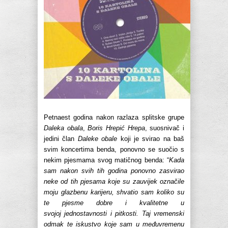
Petnaest godina nakon razlaza splitske grupe
Daleka obala
,
Boris Hrepić Hrepa
, suosnivač i
jedini član
Daleke obale
koji je svirao na baš
svim koncertima benda, ponovno se suočio s
nekim pjesmama svog matičnog benda: “
Kada
sam nakon svih tih godina ponovno zasvirao
neke od tih pjesama koje su zauvijek označile
moju glazbenu karijeru, shvatio sam koliko su
te pjesme dobre i kvalitetne u
svojoj jednostavnosti i pitkosti. Taj vremenski
odmak te iskustvo koje sam u međuvremenu