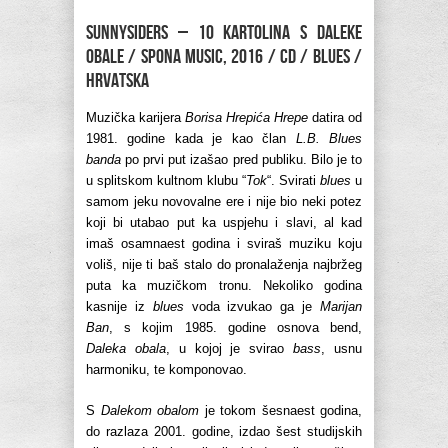
SUNNYSIDERS – 10 kartolina s daleke
obale / Spona Music, 2016 / CD / blues /
Hrvatska
Muzička karijera
Borisa Hrepića Hrepe
datira od
1981. godine kada je kao član
L.B. Blues
banda
po prvi put izašao pred publiku. Bilo je to
u splitskom kultnom klubu “
Tok
“. Svirati
blues
u
samom jeku novovalne ere i nije bio neki potez
koji bi utabao put ka uspjehu i slavi, al kad
imaš osamnaest godina i sviraš muziku koju
voliš, nije ti baš stalo do pronalaženja najbržeg
puta ka muzičkom tronu. Nekoliko godina
kasnije iz
blues
voda izvukao ga je
Marijan
Ban
, s kojim 1985. godine osnova bend,
Daleka obala
, u kojoj je svirao
bass
, usnu
harmoniku, te komponovao.
S
Dalekom obalom
je tokom šesnaest godina,
do razlaza 2001. godine, izdao šest studijskih