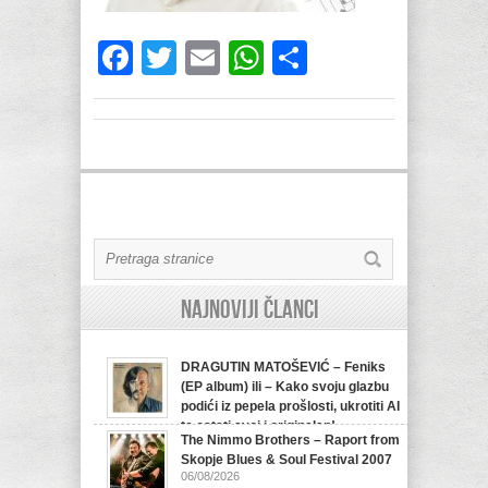
Facebook
Twitter
Email
WhatsApp
Share
Najnoviji članci
DRAGUTIN MATOŠEVIĆ – Feniks
(EP album) ili – Kako svoju glazbu
podići iz pepela prošlosti, ukrotiti AI
te ostati svoj i originalan!
The Nimmo Brothers – Raport from
07/08/2026
Skopje Blues & Soul Festival 2007
06/08/2026