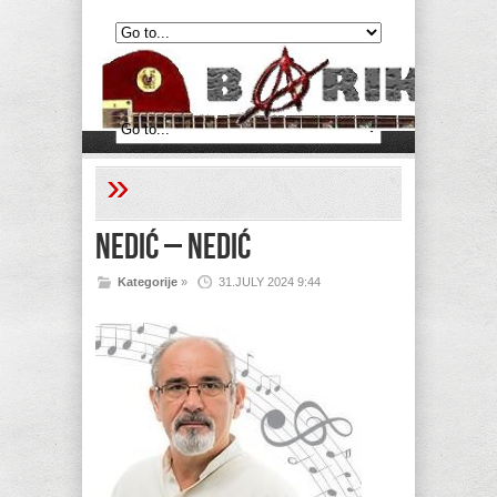
»
Nedić – Nedić
Kategorije
»
31.JULY 2024 9:44