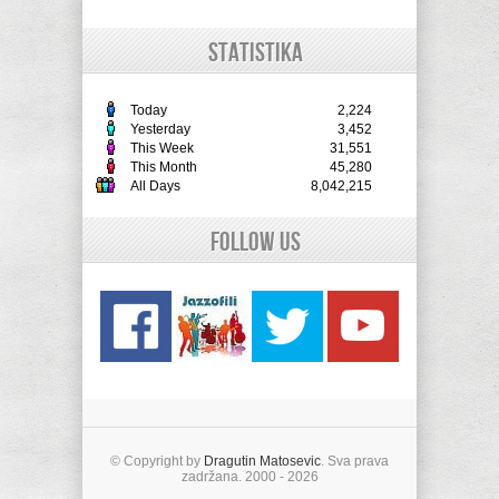
STATISTIKA
Today
2,224
Yesterday
3,452
This Week
31,551
This Month
45,280
All Days
8,042,215
Follow Us
© Copyright by
Dragutin Matosevic
. Sva prava
zadržana. 2000 - 2026