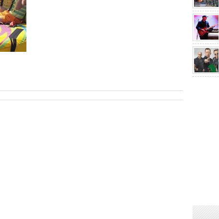
sApp
are