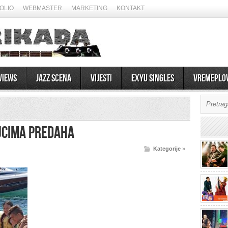
OLIO
WEBMASTER
MARKETING
KONTAKT
views
Jazz scena
Vijesti
EXYU Singles
Vremeplo
nucima predaha
Kategorije
»