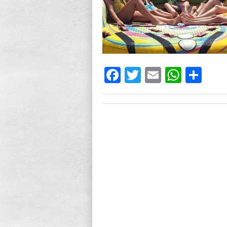
Facebook
Twitter
Email
What
Sh