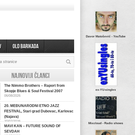
Davor Matošević - YouTube
v
OLD BARIKADA
Najnoviji članci
The Nimmo Brothers – Raport from
ex-YU-singles
Skopje Blues & Soul Festival 2007
06/08/2026
20. MEĐUNARODNI ETNO JAZZ
FESTIVAL, Stari grad Dubovac, Karlovac
(Najava)
20/07/2026
Mixcloud - Radio shows
MAVI KAN – FUTURE SOUND OF
SEVDAH