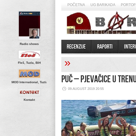
POČETNA
UG BARIKADA
PORTOF
Radio shows
Recenzije
Raporti
Inter
»
Fleš, Tuzla, BiH
PUČ – Pjevačice u tre
MOD International, Tuzla
09.AUGUST 2019 20:55
Kontakt