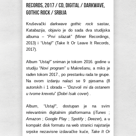
Records, 2017 / CD, digital / darkwave,
gothic rock / Srbija
Kruševački
darkwave gothic rock
sastav,
Katabazija
, objavio je do sada dva studijska
albuma – “
Prvi silazak
” (Miner Recordings,
2013) i “
Ustaj!
” (Take It Or Leave It Records,
2017).
Album “
Ustaj!
” sniman je tokom 2016. godine u
studiju “
Novi program
” u Makrešanu, a miks je
rađen tokom 2017., po prestanku rada te grupe.
Na ovom izdanju nalazi se 9 pjesama (8
autorskih i 1 obrada – “
Dozvoli mi da ostanem
u tvome krevetu
” (
Dobri Isak cover
) .
Album, “
Ustaj!
“, dostupan je na svim
relevantnim digitalnim platformama (
iTunes
;
Amazon
;
Google Play
;
Spotify
;
Deezer
), a u
kompakt disk formatu na web stranici najstarije
srpske nezavisne izdavačke kuće,
Take It Or