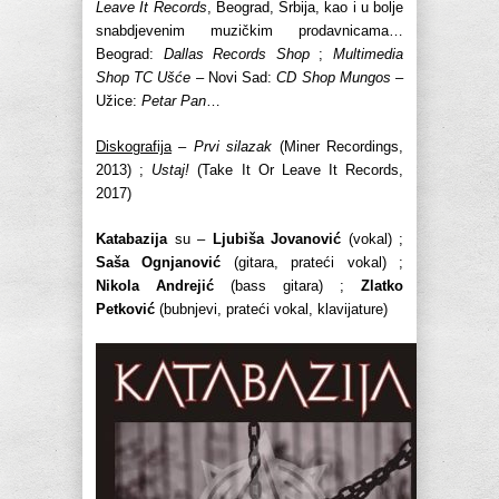
Leave It Records
, Beograd, Srbija, kao i u bolje
snabdjevenim muzičkim prodavnicama…
Beograd:
Dallas Records Shop
;
Multimedia
Shop TC Ušće
– Novi Sad:
CD Shop Mungos
–
Užice:
Petar Pan
…
Diskografija
–
Prvi silazak
(Miner Recordings,
2013) ;
Ustaj!
(Take It Or Leave It Records,
2017)
Katabazija
su –
Ljubiša Jovanović
(vokal) ;
Saša Ognjanović
(gitara, prateći vokal) ;
Nikola Andrejić
(bass gitara) ;
Zlatko
Petković
(bubnjevi, prateći vokal, klavijature)