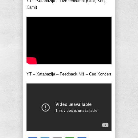
YT – Katabazija – Live rehearsal (Grof, Konj,
Kami)
YT – Katabazija – Feedback Niš – Ceo Koncert