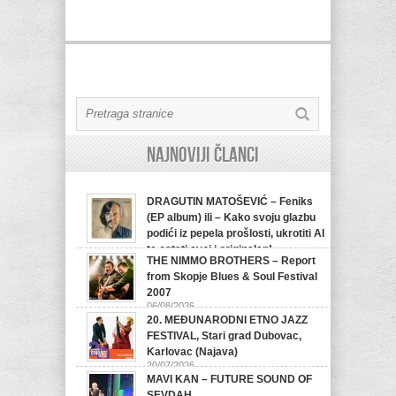
Najnoviji članci
DRAGUTIN MATOŠEVIĆ – Feniks
(EP album) ili – Kako svoju glazbu
podići iz pepela prošlosti, ukrotiti AI
te ostati svoj i originalan!
THE NIMMO BROTHERS – Report
07/08/2026
from Skopje Blues & Soul Festival
2007
06/08/2026
20. MEĐUNARODNI ETNO JAZZ
FESTIVAL, Stari grad Dubovac,
Karlovac (Najava)
20/07/2026
MAVI KAN – FUTURE SOUND OF
SEVDAH