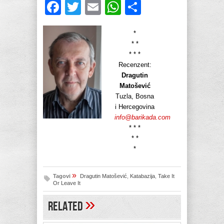
Facebook
Twitter
Email
WhatsApp
Share
*
* *
* * *
Recenzent:
Dragutin
Matošević
Tuzla, Bosna
i Hercegovina
info@barikada.com
* * *
* *
*
»
Tagovi
Dragutin Matošević
,
Katabazija
,
Take It
Or Leave It
»
Related