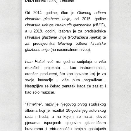
izlazi dobiva naziv, “
Timeline
“.
Od 2014. godine, član je
Glavnog odbora
Hrvatske glazbene unije
, od 2015. godine
Hrvatske udruge istaknutih glazbenika
(
HUIG
),
a u 2018. godini, izabran je za predsjednika
Hrvatske glazbene unije
(
Podružnica Rijeka
) te
za predsjednika
Glavnog odbora Hrvatske
glazbene unije
(na nacionalnom nivou).
Ivan Pešut
već niz godina sudjeluje u više
muzičkih projekata – kao instrumentalist,
aranžer, producent, što kao inovator koji je za
svoje inovacije i više puta nagrađivan…
Nestrpljivo se čekao trenutak kada će zasjati i
kao solo muzičar.
“
Timeline
“, naziv je njegovog prvog studijskog
albuma koji je rezultat 10-godišnjeg autorskog
rada i truda, a na kojem se nalazi devet
pjesama ispunjenih njegovim gitarističkim
bravurama i virtuoznošću brojnih gostujućih