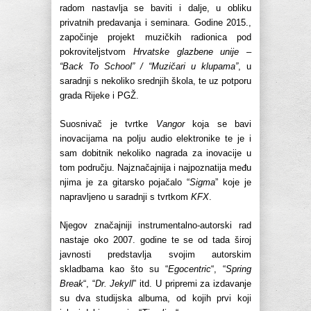
radom nastavlja se baviti i dalje, u obliku
privatnih predavanja i seminara. Godine 2015.,
započinje projekt muzičkih radionica pod
pokroviteljstvom
Hrvatske glazbene unije
–
“Back To School” / “Muzičari u klupama”
, u
saradnji s nekoliko srednjih škola, te uz potporu
grada Rijeke i PGŽ.
Suosnivač je tvrtke
Vangor
koja se bavi
inovacijama na polju audio elektronike te je i
sam dobitnik nekoliko nagrada za inovacije u
tom području. Najznačajnija i najpoznatija među
njima je za gitarsko pojačalo “
Sigma
” koje je
napravljeno u saradnji s tvrtkom
KFX
.
Njegov značajniji instrumentalno-autorski rad
nastaje oko 2007. godine te se od tada široj
javnosti predstavlja svojim autorskim
skladbama kao što su “
Egocentric
“, “
Spring
Break
“, “
Dr. Jekyll
” itd. U pripremi za izdavanje
su dva studijska albuma, od kojih prvi koji