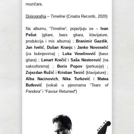
muzičara.
Diskografija
–
Timeline
(Croatia Records, 2020)
Na albumu, “
Timeline
“, pojavljuju se –
Ivan
Pešut
(gitare, bass gitara, klavijature,
produkcija i mix albuma) ;
Branimir Gazdik
,
Jan Ivelić
,
Dušan Kranjc
i
Janko Novoselić
(za bubnjevima) ;
Luka Veselinović
(bass
gitara) ;
Lenart Krečić
i
Saša Nestorović
(na
saksofonima) ;
Boris Popov
(perkusije) ;
Zvjezdan Ružić
i
Kristian Terzić
(klavijature) ;
Alba Nacinovich
,
Nika Turković
i
Matea
Butković
(vokali u pjesmama “
Tears of
Pandora
” i “
Favour Returned
“)