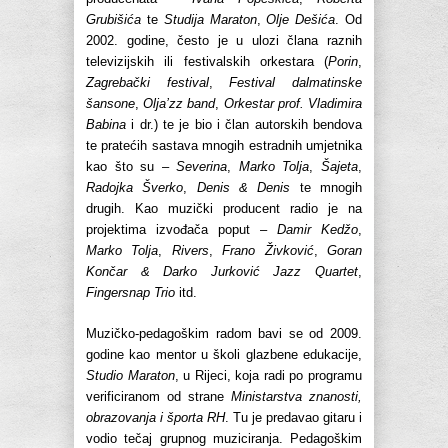
Grubišića
te
Studija Maraton
,
Olje Dešića
. Od
2002. godine, često je u ulozi člana raznih
televizijskih ili festivalskih orkestara (
Porin
,
Zagrebački festival
,
Festival dalmatinske
šansone
,
Olja’zz band
,
Orkestar prof. Vladimira
Babina
i dr.) te je bio i član autorskih bendova
te pratećih sastava mnogih estradnih umjetnika
kao što su –
Severina
,
Marko Tolja
,
Šajeta
,
Radojka Šverko
,
Denis & Denis
te mnogih
drugih. Kao muzički producent radio je na
projektima izvođača poput –
Damir Kedžo
,
Marko Tolja
,
Rivers
,
Frano Živković
,
Goran
Končar & Darko Jurković Jazz Quartet
,
Fingersnap Trio
itd.
Muzičko-pedagoškim radom bavi se od 2009.
godine kao mentor u školi glazbene edukacije,
Studio Maraton
, u Rijeci, koja radi po programu
verificiranom od strane
Ministarstva znanosti,
obrazovanja i športa RH
. Tu je predavao gitaru i
vodio tečaj grupnog muziciranja. Pedagoškim