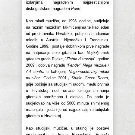
izdanjima nagrađenim najprestižnijom
diskografskom nagradom
Porin
.
Kao mladi muzičar, od 1998. godine, sudjeluje
na raznim muzičkim takmičenjima te kao jedan
od predstavnika Hrvatske, putuje na radionice
mladih u Austriju, Njemačku i Francusku.
Godine 1999., postaje dobitnikom prve nagrade
na natjecanju solo gitarista kao
Najbolji rock
gitarista
grada Rijeke, “
Zlatna distorzija
“. godine
2009., dobiva nagradu “
Fender” Mega muzike /
Art centra
u kategoriji
Najperspektivniji mladi
muzičar
. Godine 2001.,
Studio Green Room
,
gdje počinje sa studijskim radom, među prvima
u Hrvatskoj nudi
on-line
usluge snimanja
gitarskih aranžmana i dionica. Do sada je
sudjelovao na više od 5000 minuta snimljenog
materijala i jedan je od najpoznatijih studijskih
gitarista u Hrvatskoj.
Kao studijski muzičar, u stalnoj je postavi
producenata –
Ivana Popeskića
,
Roberta