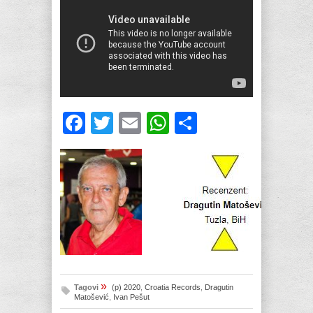
Facebook
Twitter
Email
WhatsApp
Share
»
Tagovi
(p) 2020
,
Croatia Records
,
Dragutin
Matošević
,
Ivan Pešut