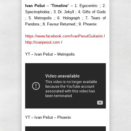
Ivan Pešut
– “
Timeline
” – 1. Egocentric ; 2.
Spectrophobia ; 3. Dr. Jekyll ; 4. Gifts of Gods
; 5. Metropolis ; 6. Holograph ; 7. Tears of
Pandora ; 8. Favour Returned ; 9. Phoenix
https://www.facebook.com/IvanPesutGuitarist
/
http://ivanpesut.com
/
YT – Ivan Pešut – Metropolis
YT – Ivan Pešut – Phoenix