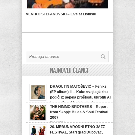
VLATKO STEFANOVSKI – Live at Lisinski
Najnoviji članci
DRAGUTIN MATOŠEVIĆ – Feniks
(EP album) ili – Kako svoju glazbu
podići iz pepela prošlosti, ukrotiti AI
te ostati svoj i originalan!
THE NIMMO BROTHERS – Report
07/08/2026
from Skopje Blues & Soul Festival
2007
06/08/2026
20. MEĐUNARODNI ETNO JAZZ
FESTIVAL, Stari grad Dubovac,