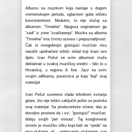
Albumu sa muzikom koja nastaje u dugom
vremenskopm periodu, uglavnom gube stilsku
konzistentnost. Međutim, to nije slučaj sa
albumom “
Timeline
“. Njegova originalnost ga
“
vadi
” iz zone “
svaštarenja
“. Muzika sa albuma
“
Timeline
” ima čvrstu osnovu i prepoznatljivost.
Čak ni mnogobrojni gostujući muzičari nisu
narušili ujednačeni stilski sklad koji krasi ovo
djelo.
Ivan Pešut
se ovim albumom može
deklarirati u svakoj muzičkoj sredini – bilo to u
Hrvatskoj, u regionu ili šire.
Jazz
sa svim
svojim odlikama, poveznica je koja “
boji
” ovaj
materijal.
Ivan Pešut
suvereno vlada tehnikom sviranja
gitare, što nije teško zaključiti pošto se posluša
ovaj materijal. Sa producentske strane, dao je
dovoljno prostora da i svi, “
gostujući
” muzičari,
dobiju svojih “
pet minuta
“. Taj konglomerat
stvorio je muzičku sliku koja baš ne “
sjeda
” na
prvo slušanje, ali… opetovanim slušanjem, sve