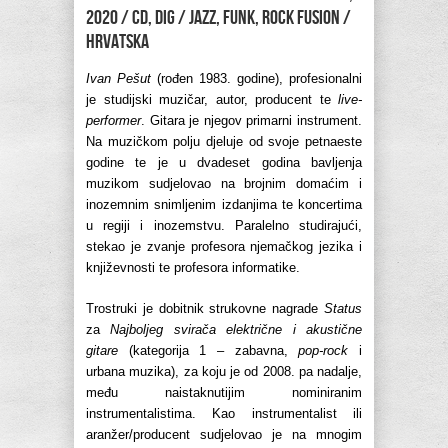
2020 / CD, Dig / jazz, funk, rock fusion /
Hrvatska
Ivan Pešut
(rođen 1983. godine), profesionalni
je studijski muzičar, autor, producent te
live-
performer
. Gitara je njegov primarni instrument.
Na muzičkom polju djeluje od svoje petnaeste
godine te je u dvadeset godina bavljenja
muzikom sudjelovao na brojnim domaćim i
inozemnim snimljenim izdanjima te koncertima
u regiji i inozemstvu. Paralelno studirajući,
stekao je zvanje profesora njemačkog jezika i
književnosti te profesora informatike.
Trostruki je dobitnik strukovne nagrade
Status
za
Najboljeg svirača električne i akustične
gitare
(kategorija 1 – zabavna,
pop-rock
i
urbana muzika), za koju je od 2008. pa nadalje,
među naistaknutijim nominiranim
instrumentalistima. Kao instrumentalist ili
aranžer/producent sudjelovao je na mnogim