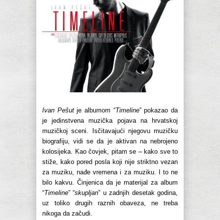
Ivan Pešut
je albumom “
Timeline
” pokazao da
je jedinstvena muzička pojava na hrvatskoj
muzičkoj sceni. Isčitavajući njegovu muzičku
biografiju, vidi se da je aktivan na nebrojeno
kolosijeka. Kao čovjek, pitam se – kako sve to
stiže, kako pored posla koji nije striktno vezan
za muziku, nađe vremena i za muziku. I to ne
bilo kakvu. Činjenica da je materijal za album
“
Timeline
” “
skupljan
” u zadnjih desetak godina,
uz toliko drugih raznih obaveza, ne treba
nikoga da začudi.