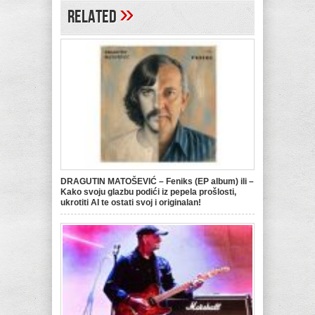
»
Related
DRAGUTIN MATOŠEVIĆ – Feniks (EP album) ili –
Kako svoju glazbu podići iz pepela prošlosti,
ukrotiti AI te ostati svoj i originalan!