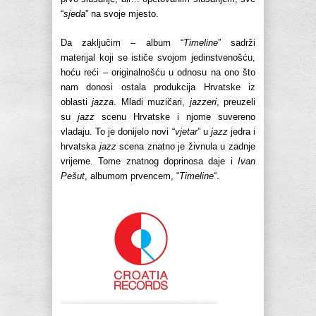
“
sjeda
” na svoje mjesto.
Da zaključim – album “
Timeline
” sadrži
materijal koji se ističe svojom jedinstvenošću,
hoću reći – originalnošću u odnosu na ono što
nam donosi ostala produkcija Hrvatske iz
oblasti
jazza
. Mladi muzičari,
jazzeri
, preuzeli
su
jazz
scenu Hrvatske i njome suvereno
vladaju. To je donijelo novi “
vjetar
” u
jazz
jedra i
hrvatska
jazz
scena znatno je živnula u zadnje
vrijeme. Tome znatnog doprinosa daje i
Ivan
Pešut
, albumom prvencem, “
Timeline
“.