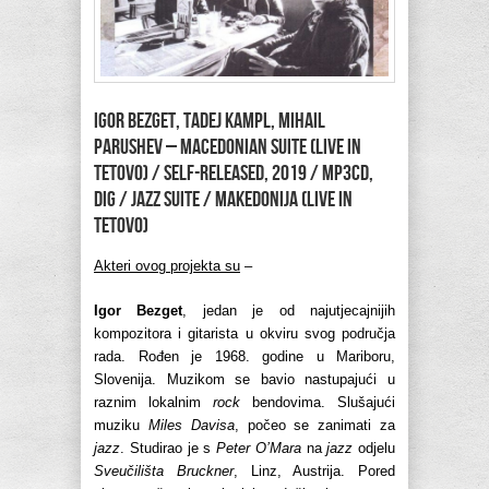
IGOR BEZGET, TADEJ KAMPL, MIHAIL
PARUSHEV – Macedonian Suite (Live in
Tetovo) / Self-released, 2019 / mp3CD,
Dig / jazz suite / Makedonija (Live in
Tetovo)
Akteri ovog projekta su
–
Igor Bezget
, jedan je od najutjecajnijih
kompozitora i gitarista u okviru svog područja
rada. Rođen je 1968. godine u Mariboru,
Slovenija. Muzikom se bavio nastupajući u
raznim lokalnim
rock
bendovima. Slušajući
muziku
Miles Davisa
, počeo se zanimati za
jazz
. Studirao je s
Peter O’Mara
na
jazz
odjelu
Sveučilišta Bruckner
, Linz, Austrija. Pored