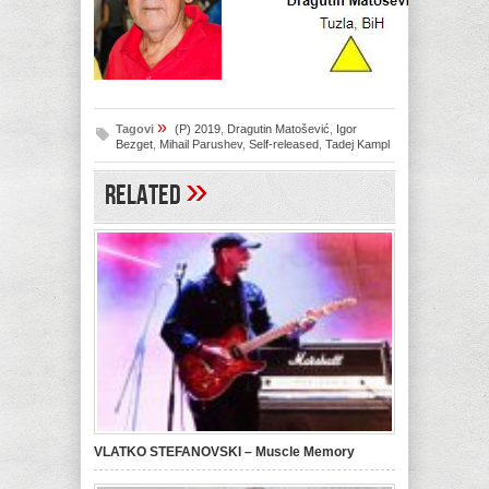
»
Tagovi
(P) 2019
,
Dragutin Matošević
,
Igor
Bezget
,
Mihail Parushev
,
Self-released
,
Tadej Kampl
»
Related
VLATKO STEFANOVSKI – Muscle Memory