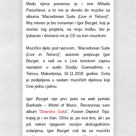
Među njima pomenuo je i ime
Mihaila
Parusheva
, a to me je dovelo do muzike sa
albuma “
Macedonian Suite (Live in Tetovo)
“.
Moj interes je bio instantan i
Igor Bezget
, koji je
nosilac tog projekta, na moju molbu, bio je
ljubazan i dostavio mi je
CD
sa tom muzikom.
Muzičko djelo pod nazivom, “
Macedonian Suite
(Live in Tetovo)
“, autorski potpisuje
Igor
Bezget
, a radi se o
Live
tonskom zapisu
nastalom u audio
Studiju Guerealtime
, u
Tetovu, Makedonija, 16.11.2018. godine.
Svita
je podijeljena u sedam muzičkih dijelova koji
čine jednu cjelinu.
Igor Bezget
nije prvi puta na
web
portalu
Barikada – World of Music
. Recenzirao sam
album “
Dravska Suita
“,
Fusion Deposit Trija
,
kojeg je i on član. Očito je, po ova dva, ali i po
još nekim njegovim novijim diskografskim
izdanjima,
Igor Bezget
voli da se muzički