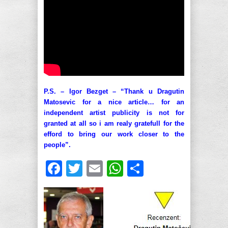
P.S. – Igor Bezget – “Thank u Dragutin
Matosevic for a nice article… for an
independent artist publicity is not for
granted at all so i am realy gratefull for the
efford to bring our work closer to the
people”.
Facebook
Twitter
Email
WhatsApp
Share