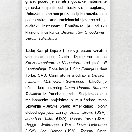
gitare, počeo je svirati i gudačke instumente
(arapska lutnja ili oud i turski saz ili baglama).
Pokazao je zanimanje i za indijsku muziku te je
počeo svirati srod, tradicionalni sjevernoindijski
gudački instrument. Proučavao je indijsku
klasičnu muziku uz
Biswajit Roy Chouduryja
i
Suresh Talwalkara
.
Tadej Kampl (Spatzi)
, bass je počeo svirati u
vrlo ranoj dobi života. Diplomirao je na
Konzervatorijumu u Klagenfurtu
kod prof.
Uli
Langhtalerja
. Pohađao je i
City College
u New
Yorku, SAD. Osim što je studirao s
Denisom
Irwinom
i
Matthewom Garrisonom
, također je
učio i kod poznatog
Gurua Pandita Sureshu
Talwalkar
iz Punaha u Indiji. Sudjelovao je u
međnarodnim projektima s muzičarima izvan
Slovenije –
Archie Shepp
(Amerikanac i pionir
slobodnoga
jazz
žanra),
Justin Brown
(USA),
Jonathan Blake
(USA),
Dennis Irwin
(USA),
Reggie Workmann
(USA),
Dave Lieberman
(USA),
Lee Harper
(USA),
Tommy Crane