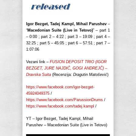
Igor Bezget, Tadej Kampl, Mihail Parushev
–
“
Macedonian Suite (Live in Tetovo)
” – part 1
– 0:00 ; part 2 – 4:22 ; part 3 – 19:09 ; part 4 –
32:25 ; part 5 – 45:05 ; part 6 – 57:51 ; part 7 –
1:07:06
Vezani link –
FUSION DEPOSIT TRIO (IGOR
BEZGET, JURE NAJDIČ, GOGI ANDREJČ) –
Dravska Suita
(Recenzija:
Dragutin Matošević
)
https://www.facebook.com/igor-bezget-
45924049375
/
https://www.facebook.com/ParussionDrums
/
https://www.facebook.com/tadej.kampl
/
YT – Igor Bezget, Tadej Kampl, Mihail
Parushev – Macedonian Suite (Live in Tetovo)