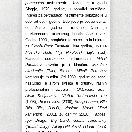
percussion
instrumente. Rođen je u gradu
Skopje, 1976. godine, u porodici muzičara.
Interes za
percussion
instrumente pokazao je u
dobi od četiri godine. Bubnjeve je počeo svirati
od šeste godine. Trenutno, član je
međunarodno cijenjenog benda
Leb i sol
.
Godine 1990., proglašen je najboljim bubnjarem
na
Skopje Rock Festivalu
. Iste godine, upisuje
Muzičku školu “Ilija Nikolovski Luj”
, studij
klasičnih
percussion
instrumenata.
Mihail
Parushev
završio je i klasičnu
Muzičku
akademiju FMU
, Skopje.
Mihail Parushev
komponuje muziku. Od 1989. godine do sada,
nastupao je širom svijeta u društvu raznih
profesionalnih muzičara –
Oktavijan
,
Seth
,
Alsar Kodjabasija
,
Vlatko Stefanovski Trio
(1998),
Project Zlust
(2000),
String Forces
,
Blla
Blla Blla
,
D.N.O
,
Vladimir Maraš
(“
Pod
kamenom
“, 2001),
10 osmini
(2010),
Pangea
,
Igor Bezget Big Band
,
Global community
(
Sound Unity
),
Valerija Nikolovska Band
,
Joe &