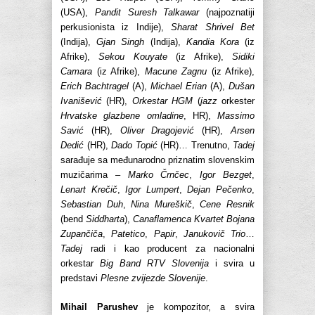
(USA),
Pandit Suresh Talkawar
(najpoznatiji
perkusionista iz Indije),
Sharat Shrivel Bet
(Indija),
Gjan Singh
(Indija),
Kandia Kora
(iz
Afrike),
Sekou Kouyate
(iz Afrike),
Sidiki
Camara
(iz Afrike),
Macune Zagnu
(iz Afrike),
Erich Bachtragel
(A),
Michael Erian
(A),
Dušan
Ivanišević
(HR),
Orkestar HGM
(
jazz
orkester
Hrvatske glazbene omladine
, HR),
Massimo
Savić
(HR),
Oliver Dragojević
(HR),
Arsen
Dedić
(HR),
Dado Topić
(HR)… Trenutno,
Tadej
sarađuje sa međunarodno priznatim slovenskim
muzičarima –
Marko Črnčec
,
Igor Bezget
,
Lenart Krečič
,
Igor Lumpert
,
Dejan Pečenko
,
Sebastian Duh
,
Nina Mureškič
,
Cene Resnik
(bend
Siddharta
),
Canaflamenca Kvartet Bojana
Zupančiča
,
Patetico
,
Papir
,
Janukovič Trio
…
Tadej
radi i kao producent za nacionalni
orkestar
Big Band RTV Slovenija
i svira u
predstavi
Plesne zvijezde Slovenije
.
Mihail Parushev
je kompozitor, a svira