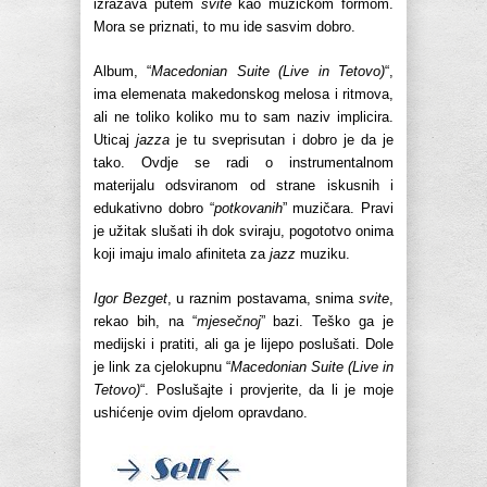
izražava putem
svite
kao muzičkom formom.
Mora se priznati, to mu ide sasvim dobro.
Album, “
Macedonian Suite (Live in Tetovo)
“,
ima elemenata makedonskog melosa i ritmova,
ali ne toliko koliko mu to sam naziv implicira.
Uticaj
jazza
je tu sveprisutan i dobro je da je
tako. Ovdje se radi o instrumentalnom
materijalu odsviranom od strane iskusnih i
edukativno dobro “
potkovanih
” muzičara. Pravi
je užitak slušati ih dok sviraju, pogototvo onima
koji imaju imalo afiniteta za
jazz
muziku.
Igor Bezget
, u raznim postavama, snima
svite
,
rekao bih, na “
mjesečnoj
” bazi. Teško ga je
medijski i pratiti, ali ga je lijepo poslušati. Dole
je link za cjelokupnu “
Macedonian Suite (Live in
Tetovo)
“. Poslušajte i provjerite, da li je moje
ushićenje ovim djelom opravdano.