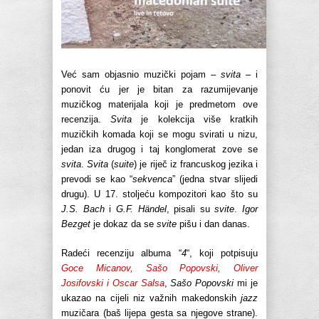
Već sam objasnio muzički pojam –
svita
– i
ponovit ću jer je bitan za razumijevanje
muzičkog materijala koji je predmetom ove
recenzija.
Svita
je kolekcija više kratkih
muzičkih komada koji se mogu svirati u nizu,
jedan iza drugog i taj konglomerat zove se
svita
.
Svita
(
suite
) je riječ iz francuskog jezika i
prevodi se kao “
sekvenca
” (jedna stvar slijedi
drugu). U 17. stoljeću kompozitori kao što su
J.S. Bach
i
G.F. Händel
, pisali su
svite
.
Igor
Bezget
je dokaz da se
svite
pišu i dan danas.
Radeći recenziju albuma “
4
“, koji potpisuju
Goce Micanov, Sašo Popovski, Oliver
Josifovski i Oscar Salsa
,
Sašo Popovski
mi je
ukazao na cijeli niz važnih makedonskih
jazz
muzičara (baš lijepa gesta sa njegove strane).