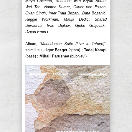
Maya Collectiff
,
Sessions with Bryan Bettie
,
Wei Tan
,
Nantha Kumar
,
Oliver von Essen
,
Gyan Singh
,
Imer Traja Brizani
,
Bata Bozanić
,
Reggie Workman
,
Matija Dedić
,
Sharad
Srivastva
,
Ivan Bejkov
,
Gjoko Grujevski
,
Dzijan Emin
i…
Album, “
Macedonian Suite (Live in Tetovo)
“,
snimili su –
Igor Bezget
(gitara) ;
Tadej Kampl
(bass) ;
Mihail Parushev
(bubnjevi)