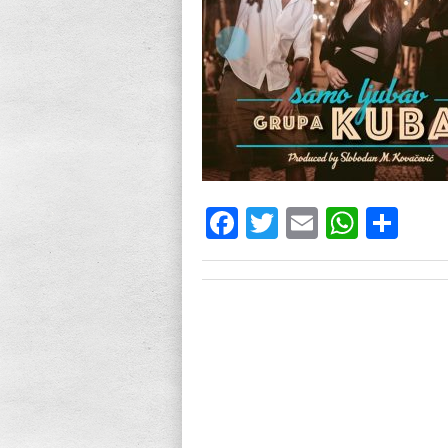
Facebook
Twitter
Email
What
Sh