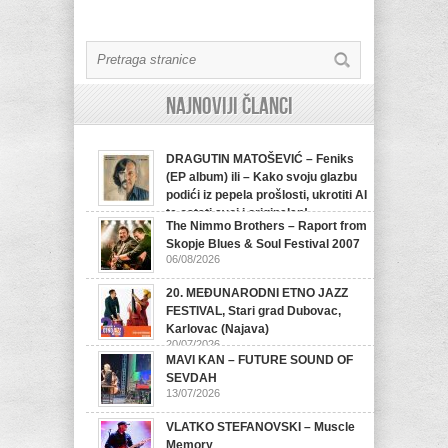
Najnoviji članci
DRAGUTIN MATOŠEVIĆ – Feniks
(EP album) ili – Kako svoju glazbu
podići iz pepela prošlosti, ukrotiti AI
te ostati svoj i originalan!
The Nimmo Brothers – Raport from
07/08/2026
Skopje Blues & Soul Festival 2007
06/08/2026
20. MEĐUNARODNI ETNO JAZZ
FESTIVAL, Stari grad Dubovac,
Karlovac (Najava)
20/07/2026
MAVI KAN – FUTURE SOUND OF
SEVDAH
13/07/2026
VLATKO STEFANOVSKI – Muscle
Memory