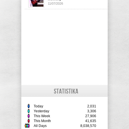
11/07/2026
STATISTIKA
Today
2,031
Yesterday
3,306
This Week
27,906
This Month
41,635
All Days
8,038,570