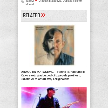
»
Tagovi
Dragutin Matošević
,
Dubioza kolektiv
,
Menart
»
Related
DRAGUTIN MATOŠEVIĆ – Feniks (EP album) ili –
Kako svoju glazbu podići iz pepela prošlosti,
ukrotiti AI te ostati svoj i originalan!