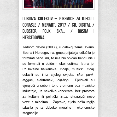
DUBIOZA KOLEKTIV – Pjesmice za djecu i
odrasle / Menart, 2017 / CD, digital /
dubstep, folk, ska… / Bosna i
Hercegovina
Jednom davno (2003.), u dalekoj zemlji zvanoj
Bosna i Hercegovina, grupa prijatelja odlučila je
formirati bend. Ali, to nije bio običan bend i nisu
se formirali u običnim okolnostima. Istina je,
uz lokalne balkanske uticaje, muzički uticaji
dolazili su i iz cijelog svijeta:
ska
,
punk
,
reggae
, elektronski,
hip-hop
… Djelovali su
vjerujući u sebe i to u vremenu bez muzičke
industrije, uz nekoliko koncerata, bez prostora
za kulturni ili politički izraz, stvarajući nove
veze s mladima… Zapravo, cijela naša regija
izlazila je iz duboke moralne i ekonomske
stagnacije.