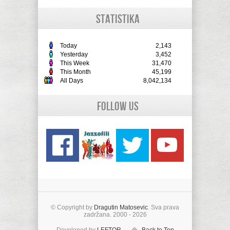
STATISTIKA
Today
2,143
Yesterday
3,452
This Week
31,470
This Month
45,199
All Days
8,042,134
Follow Us
© Copyright by
Dragutin Matosevic
. Sva prava
zadržana. 2000 - 2026