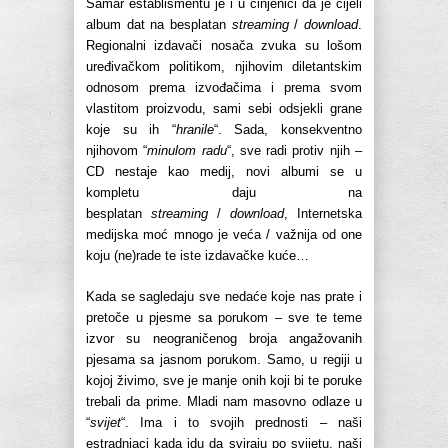
Šamar establišmentu je i u činjenici da je cijeli
album dat na besplatan
streaming
/
download
.
Regionalni izdavači nosača zvuka su lošom
uređivačkom politikom, njihovim diletantskim
odnosom prema izvođačima i prema svom
vlastitom proizvodu, sami sebi odsjekli grane
koje su ih “
hranile
“. Sada, konsekventno
njihovom “
minulom radu
“, sve radi protiv njih –
CD nestaje kao medij, novi albumi se u
kompletu daju na
besplatan
streaming
/
download
, Internetska
medijska moć mnogo je veća / važnija od one
koju (ne)rade te iste izdavačke kuće…
Kada se sagledaju sve nedaće koje nas prate i
pretoče u pjesme sa porukom – sve te teme
izvor su neograničenog broja angažovanih
pjesama sa jasnom porukom. Samo, u regiji u
kojoj živimo, sve je manje onih koji bi te poruke
trebali da prime. Mladi nam masovno odlaze u
“
svijet
“. Ima i to svojih prednosti – naši
estradnjaci kada idu da sviraju po svijetu, naši