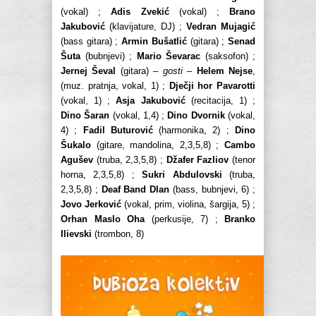
(vokal) ;
Adis Zvekić
(vokal) ;
Brano
Jakubović
(klavijature, DJ) ;
Vedran Mujagić
(bass gitara) ;
Armin Bušatlić
(gitara) ;
Senad
Šuta
(bubnjevi) ;
Mario Ševarac
(saksofon) ;
Jernej Ševal
(gitara) –
gosti
–
Helem Nejse
,
(muz. pratnja, vokal, 1) ;
Dječji hor Pavarotti
(vokal, 1) ;
Asja Jakubović
(recitacija, 1) ;
Dino Šaran
(vokal, 1,4) ;
Dino Dvornik
(vokal,
4) ;
Fadil Buturović
(harmonika, 2) ;
Dino
Šukalo
(gitare, mandolina, 2,3,5,8) ;
Cambo
Agušev
(truba, 2,3,5,8) ;
Džafer Fazliov
(tenor
horna, 2,3,5,8) ;
Sukri Abdulovski
(truba,
2,3,5,8) ;
Deaf Band Dlan
(bass, bubnjevi, 6) ;
Jovo Jerković
(vokal, prim, violina, šargija, 5) ;
Orhan Maslo Oha
(perkusije, 7) ;
Branko
Ilievski
(trombon, 8)