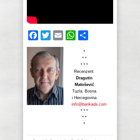
Facebook
Twitter
Email
WhatsApp
Share
*
* *
* * *
Recenzent:
Dragutin
Matošević
Tuzla, Bosna
i Hercegovina
info@barikada.com
* * *
* *
*