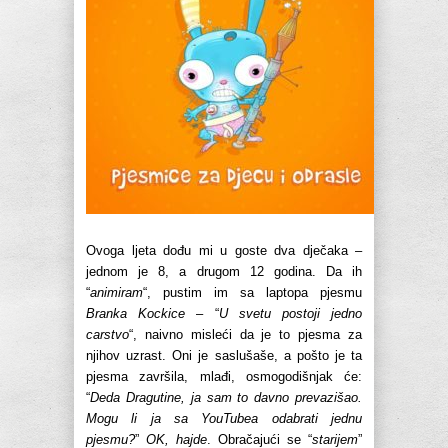
Ovoga ljeta dođu mi u goste dva dječaka –
jednom je 8, a drugom 12 godina. Da ih
“
animiram
“, pustim im sa laptopa pjesmu
Branka Kockice
– “
U svetu postoji jedno
carstvo
“, naivno misleći da je to pjesma za
njihov uzrast. Oni je saslušaše, a pošto je ta
pjesma završila, mlađi, osmogodišnjak će:
“
Deda Dragutine, ja sam to davno prevazišao.
Mogu li ja sa YouTubea odabrati jednu
pjesmu?
”
OK, hajde
. Obračajući se “
starijem
”