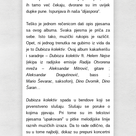
ih tamo već čekaju, dvorane su im uvijek
dupke pune. Ispunjava ih naša “
dijaspora
“.
Teško je jednom rečenicom dati opis pjesama
sa ovog albuma. Svaka pjesma je priča za
sebe. Isto tako, muzički rukopis je različit.
Opet, ni jednog trenutka ne gubimo iz vida da
je to
Dubioza kolektiv
. Ovaj album kakarkerišu
i saradnje –
Dubioza kolektiv
ft.
Helem Nejse
(ekipa iz radijske emisije
Radija Otvorena
mreža
–
Aleksandar Mitrović
, gitare ;
Aleksandar Dragutinović
, bass ;
Mario Ševarac
, saksofon),
Dino Dvornik
,
Dino
Šaran
…
Dubioza kolektiv
spada u bendove koji se
prvenstveno slušaju. Slušaju se poruke o
kojima pjevaju. Pri tome su im tekstovi
pjesama “
upakovani
” u pitke melodijske linije
raznih muzičkih izraza. Da to rade odlično, da
su u tome najbolji, dokaz su prepuni koncertni