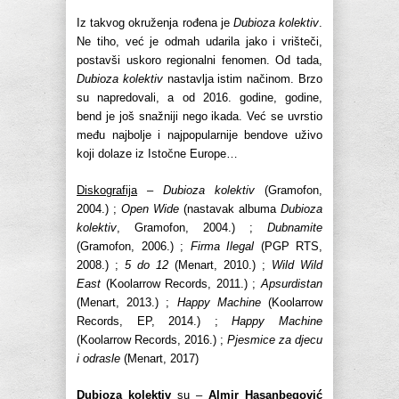
Iz takvog okruženja rođena je
Dubioza kolektiv
.
Ne tiho, već je odmah udarila jako i vrišteči,
postavši uskoro regionalni fenomen. Od tada,
Dubioza kolektiv
nastavlja istim načinom. Brzo
su napredovali, a od 2016. godine, godine,
bend je još snažniji nego ikada. Već se uvrstio
među najbolje i najpopularnije bendove uživo
koji dolaze iz Istočne Europe…
Diskografija
–
Dubioza kolektiv
(Gramofon,
2004.) ;
Open Wide
(nastavak albuma
Dubioza
kolektiv
, Gramofon, 2004.) ;
Dubnamite
(Gramofon, 2006.) ;
Firma Ilegal
(PGP RTS,
2008.) ;
5 do 12
(Menart, 2010.) ;
Wild Wild
East
(Koolarrow Records, 2011.) ;
Apsurdistan
(Menart, 2013.) ;
Happy Machine
(Koolarrow
Records, EP, 2014.) ;
Happy Machine
(Koolarrow Records, 2016.) ;
Pjesmice za djecu
i odrasle
(Menart, 2017)
Dubioza kolektiv
su –
Almir Hasanbegović