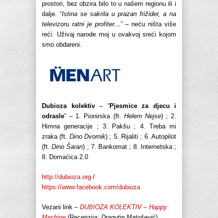
prostori, bez obzira bilo to u našem regionu ili i
dalje. “
Istina se sakrila u prazan frižider, a na
televizoru ratni je profiter…
” – neću ništa više
reći. Uživaj narode moj u ovakvoj sreći kojom
smo obdareni.
Dubioza kolektiv
– “
Pjesmice za djecu i
odrasle
” – 1. Pionirska (ft.
Helem Nejse
) ; 2.
Himna generacije ; 3. Pakšu ; 4. Treba mi
zraka (ft.
Dino Dvornik
) ; 5. Rijaliti ; 6. Autopilot
(ft.
Dino Šaran
) ; 7. Bankomat ; 8. Internetska ;
8. Domaćica 2.0
http://dubioza.org
/
https://www.facebook.com/dubioza
Vezani link –
DUBIOZA KOLEKTIV – Happy
Machine
(Recenzija:
Dragutin Matošević
)