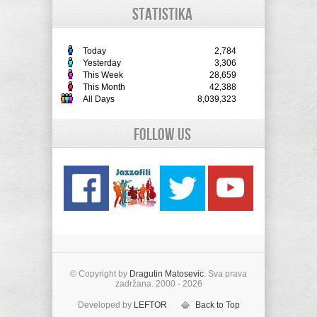
STATISTIKA
Today
2,784
Yesterday
3,306
This Week
28,659
This Month
42,388
All Days
8,039,323
Follow Us
© Copyright by
Dragutin Matosevic
. Sva prava
zadržana. 2000 - 2026
Developed by
LEFTOR
Back to Top