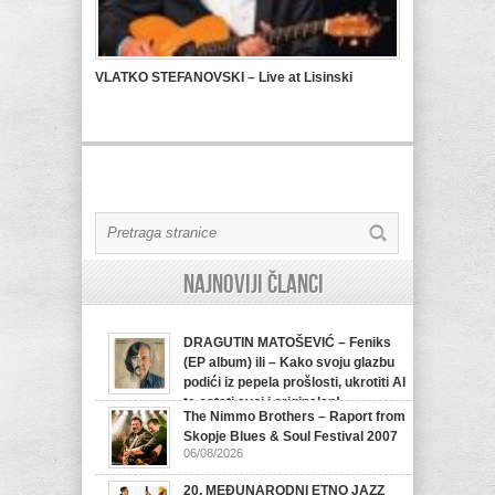
VLATKO STEFANOVSKI – Live at Lisinski
Najnoviji članci
DRAGUTIN MATOŠEVIĆ – Feniks
(EP album) ili – Kako svoju glazbu
podići iz pepela prošlosti, ukrotiti AI
te ostati svoj i originalan!
The Nimmo Brothers – Raport from
07/08/2026
Skopje Blues & Soul Festival 2007
06/08/2026
20. MEĐUNARODNI ETNO JAZZ