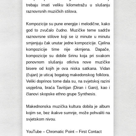
trebaju imati veliku kilometražu u slušanju
raznovrsnih muzičkih stilova.
Kompozicije su pune energije i melodične, kako
god to zvučalo čudno. Muzičke teme sadrže
raznovrsne stilove koji se iz minute u minutu
smjenjuju čak unutar jedne kompozicije. Cjelina
kompozicije time nije okrnjena. Dapače,
kompozicije su dobile širinu koja pri svakom
ponovnom slušanju otkriva nove muzičke
bisere od kojih je ova niska satkana. Vidan
(čujan) je uticaj bogatog makedonskog folklora.
Veliki doprinos tome dala su, na svjetskoj razini
uspješna, braća Tavitijan (Diran i Garo), kao i
članovi skopske ethno grupe Synthesis.
Makednonska muzička kultura dobila je album
kojim se, bez ikakve sumnje, može pohvaliti na
svjetskom nivou.
YouTube – Chromatic Point – First Contact