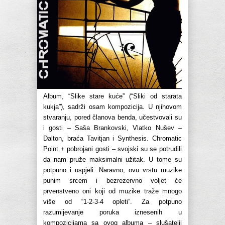
Album, “Slike stare kuće” (“Sliki od starata
kukja”), sadrži osam kompozicija. U njihovom
stvaranju, pored članova benda, učestvovali su
i gosti – Saša Brankovski, Vlatko Nušev –
Dalton, braća Tavitjan i Synthesis. Chromatic
Point + pobrojani gosti – svojski su se potrudili
da nam pruže maksimalni užitak. U tome su
potpuno i uspjeli. Naravno, ovu vrstu muzike
punim srcem i bezrezervno voljet će
prvenstveno oni koji od muzike traže mnogo
više od “1-2-3-4 opleti”. Za potpuno
razumijevanje poruka iznesenih u
kompozicijama sa ovog albuma – slušatelji