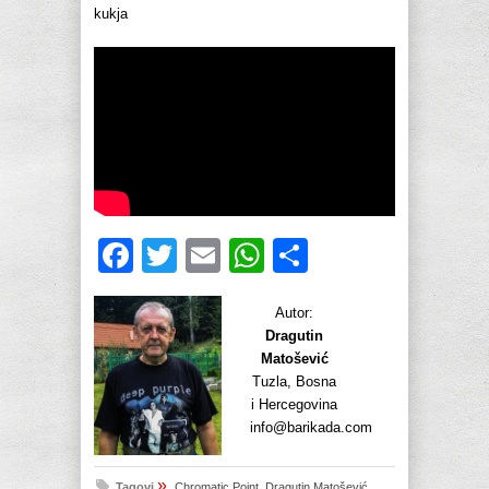
kukja
Facebook
Twitter
Email
WhatsApp
Share
Autor:
Dragutin
Matošević
Tuzla, Bosna
i Hercegovina
info@barikada.com
»
Tagovi
Chromatic Point
,
Dragutin Matošević