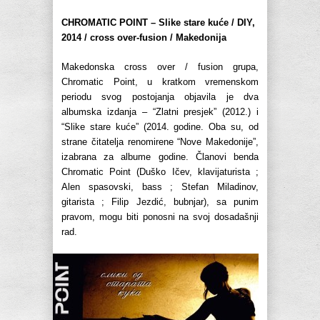
CHROMATIC POINT – Slike stare kuće / DIY,
2014 / cross over-fusion / Makedonija
Makedonska cross over / fusion grupa,
Chromatic Point, u kratkom vremenskom
periodu svog postojanja objavila je dva
albumska izdanja – “Zlatni presjek” (2012.) i
“Slike stare kuće” (2014. godine. Oba su, od
strane čitatelja renomirene “Nove Makedonije”,
izabrana za albume godine. Članovi benda
Chromatic Point (Duško Ičev, klavijaturista ;
Alen spasovski, bass ; Stefan Miladinov,
gitarista ; Filip Jezdić, bubnjar), sa punim
pravom, mogu biti ponosni na svoj dosadašnji
rad.