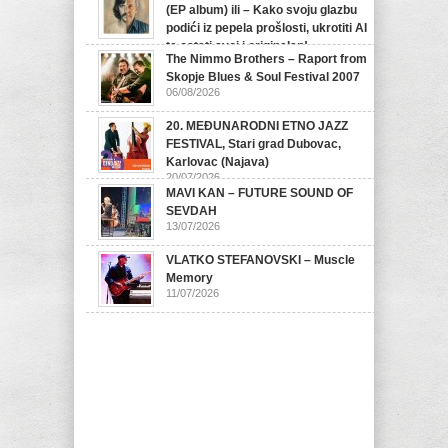
(EP album) ili – Kako svoju glazbu
podići iz pepela prošlosti, ukrotiti AI
te ostati svoj i originalan!
The Nimmo Brothers – Raport from
07/08/2026
Skopje Blues & Soul Festival 2007
06/08/2026
20. MEĐUNARODNI ETNO JAZZ
FESTIVAL, Stari grad Dubovac,
Karlovac (Najava)
20/07/2026
MAVI KAN – FUTURE SOUND OF
SEVDAH
13/07/2026
VLATKO STEFANOVSKI – Muscle
Memory
11/07/2026