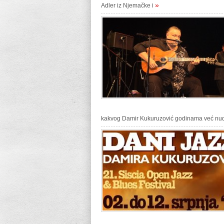
»
Adler iz Njemačke i
kakvog Damir Kukuruzović godinama već nudi h