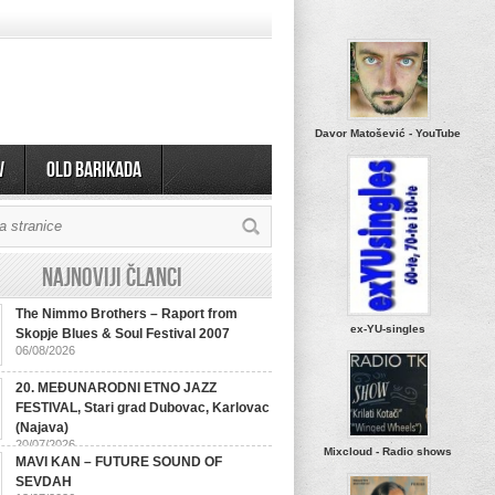
Davor Matošević - YouTube
v
OLD BARIKADA
Najnoviji članci
The Nimmo Brothers – Raport from
ex-YU-singles
Skopje Blues & Soul Festival 2007
06/08/2026
20. MEĐUNARODNI ETNO JAZZ
FESTIVAL, Stari grad Dubovac, Karlovac
(Najava)
20/07/2026
Mixcloud - Radio shows
MAVI KAN – FUTURE SOUND OF
SEVDAH