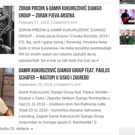
ZORAN PREDIN & DAMIR KUKURUZOVIĆ DJANGO
GROUP – Zoran pjeva Arsena
ON
February 27, 2019,
COMMENTS OFF
ZORAN
PREDIN
ZORAN PREDIN & DAMIR KUKURUZOVIĆ DJANGO
&
GROUP – Zoran pjeva Arsena / Croatia Records, 2019 /
DAMIR
KUKURUZOVIĆ
CD, dig, vynil / gypsy swing / Slovenija, Hrvatska Neke
DJANGO
GROUP
ljude iz show buisnessa i ne treba posebno predstavljajti.
–
Oni su svojim radom već odavno zaslužili da su
ZORAN
PJEVA
»
općepoznati. Svi vi koji za njih niste (ni) čuli, na
ARSENA
Damir Kukuruzović Django Group feat. Paulus
Schafer – Nastupi u Sisku i Zagrebu
ON
September 29, 2018,
COMMENTS OFF
DAMIR
KUKURUZOVIĆ
Damir Kukuruzović Django Group feat. Paulus Schafer –
DJANGO
Nastupi u Sisku i Zagrebu Velikom Djangu Reinhardtu u
GROUP
FEAT.
čast 22-11-2018 – Društveni dom INA Rafinerija nafte,
PAULUS
SCHAFER
Sisak 23-11-2018 – Koncertna dvorana Vatroslava
–
Lisinskog, Zagreb Damir Kukuruzović Django Group
NASTUPI
U
svojevrstan su homage glazbi D. Reinhardta i S.
SISKU
I
»
glazbu 20. stoljeća.
ZAGREBU