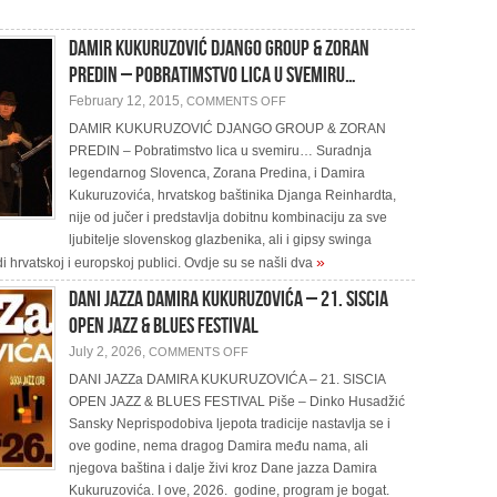
SWING
POSTOJANJA
DAMIR KUKURUZOVIĆ DJANGO GROUP & ZORAN
PREDIN – Pobratimstvo lica u svemiru…
ON
February 12, 2015,
COMMENTS OFF
DAMIR
KUKURUZOVIĆ
DAMIR KUKURUZOVIĆ DJANGO GROUP & ZORAN
DJANGO
PREDIN – Pobratimstvo lica u svemiru… Suradnja
GROUP
&
legendarnog Slovenca, Zorana Predina, i Damira
ZORAN
PREDIN
Kukuruzovića, hrvatskog baštinika Djanga Reinhardta,
–
nije od jučer i predstavlja dobitnu kombinaciju za sve
POBRATIMSTVO
LICA
ljubitelje slovenskog glazbenika, ali i gipsy swinga
U
SVEMIRU…
»
rvatskoj i europskoj publici. Ovdje su se našli dva
DANI JAZZa DAMIRA KUKURUZOVIĆA – 21. SISCIA
OPEN JAZZ & BLUES FESTIVAL
ON
July 2, 2026,
COMMENTS OFF
DANI
JAZZA
DANI JAZZa DAMIRA KUKURUZOVIĆA – 21. SISCIA
DAMIRA
OPEN JAZZ & BLUES FESTIVAL Piše – Dinko Husadžić
KUKURUZOVIĆA
–
Sansky Neprispodobiva ljepota tradicije nastavlja se i
21.
SISCIA
ove godine, nema dragog Damira među nama, ali
OPEN
njegova baština i dalje živi kroz Dane jazza Damira
JAZZ
&
Kukuruzovića. I ove, 2026. godine, program je bogat.
BLUES