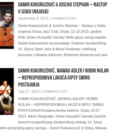
Damir Kukuruzović & Joscho Stephan – Nastup
u Sisku (najava)
ON
September 8, 2015,
COMMENTS OFF
DAMIR
KUKURUZOVIĆ
Damir Kukuruzović & Joscho Stephan – Nastup u Sisku
&
(najava) Siscia Jazz Club, Sisak, 10.10.2015. godine
JOSCHO
STEPHAN
Piše: Dinko Husadžić Sansky Veliki gipsy swing majstor
–
NASTUP
Damir Kukuruzović ne posustaje. Dojmovi slavljeničkog
U
10. Siscia Open Jazz & Blues Festivala i odličnog
SISKU
(NAJAVA)
koncerta s Wawau Adlerom i Robinom Nolanom još nam
DAMIR KUKURUZOVIĆ, WAWAU ADLER I ROBIN NOLAN
– NEPRISPODOBIVA LAKOĆA GIPSY SWING
POSTOJANJA
ON
July 27, 2015,
COMMENTS OFF
DAMIR
KUKURUZOVIĆ,
DAMIR KUKURUZOVIĆ, WAWAU ADLER I ROBIN
WAWAU
NOLAN – NEPRISPODOBIVA LAKOĆA GIPSY SWING
ADLER
I
POSTOJANJA Kristalna kocka vedrine, Sisak, 25.07.
ROBIN
NOLAN
2015. tekst i fotografije: Dinko Husadžić Sansky Završni
–
koncert ovogodišnjeg slavljeničkog izdanja 10. Sisca
NEPRISPODOBIVA
LAKOĆA
šketira europskog gipsy swinga – Damir Kukuruzović iz Siska, Wawau
GIPSY