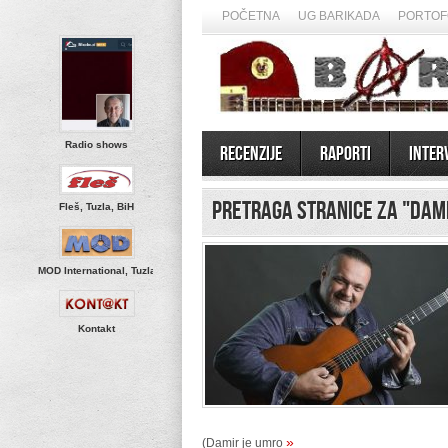
POČETNA
UG BARIKADA
PORTOF
Radio shows
Recenzije
Raporti
Inter
Pretraga stranice za "Dam
Fleš, Tuzla, BiH
MOD International, Tuzla
Kontakt
»
(Damir je umro