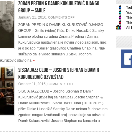
ZORAN PREDIN & DAMIR KUKURUZOVIĆ DJANGO
Tod
GROUP – Smile
Yes
ON
January 21, 2016,
COMMENTS OFF
Thi
ZORAN
Thi
PREDIN
ZORAN PREDIN & DAMIR KUKURUZOVIĆ DJANGO
&
All
GROUP – Smile (video) Piše: Dinko Husadžić Sansky
DAMIR
KUKURUZOVIĆ
Iznimno plodna suradnja Zorana Predina i Damira
DJANGO
GROUP
Kukuruzovića nastavljena je novim video zapisom, riječ
–
je o skladbi “Smile” glasovitog Charliea Chaplina. Nije
SMILE
slučajno da je video snimljen u Sisku, rodnom
»
ukuruzović stavio na
SISCIA JAZZ CLUB – Joscho Stephan & Damir
Kukuruzović (Izvještaj)
ON
October 11, 2015,
COMMENTS OFF
SISCIA
JAZZ
SISCIA JAZZ CLUB – Joscho Stephan & Damir
CLUB
Kukuruzović (izvještaj sa nastupa) Joscho Stephan &
–
JOSCHO
Damir Kukuruzović u Siscia Jazz Clubu (10.10.2015.)
STEPHAN
&
piše: Dinko Husadžić Sansky Da se nekom čudnovatom
DAMIR
zgodom mogao izračunati broj tonova koje su odsvirali
KUKURUZOVIĆ
(IZVJEŠTAJ)
Damir Kukuruzović i Joscho Stephan na koncertu u