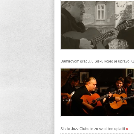
Damirovom gradu, u Sisku kojeg je upravo K
»
Siscia Jazz Clubu te za svaki ton uplatiti