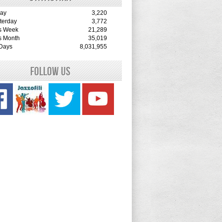
ay
3,220
terday
3,772
s Week
21,289
s Month
35,019
 Days
8,031,955
Follow Us