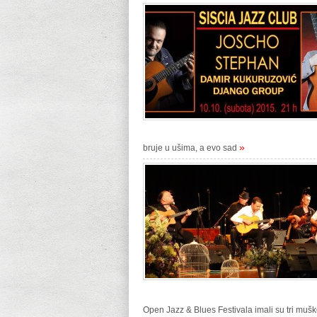
»
bruje u ušima, a evo sad
Open Jazz & Blues Festivala imali su tri mu