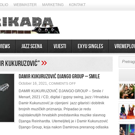
OLIO
WEBMASTER
MARKETING
KONTAKT
views
Jazz scena
Vijesti
EXYU Singles
Vremeplo
»
ir Kukuruzović"
DAMIR KUKURUZOVIĆ DJANGO GROUP – Smile
ON
October 16, 2021,
COMMENTS OFF
DAMIR
KUKURUZOVIĆ
DAMIR KUKURUZOVIĆ DJANGO GROUP – Smile /
DJANGO
Menart, 2021 / CD, digital / gypsy swing, jazz / Hrvatska
GROUP
–
Damir Kukuruzović je cijenjeni jazz gitarist i dobitnik
SMILE
brojnih muzičkih priznanja. Pripadao je redu
najistaknutijih hrvatskih predstavnika muzike slavnog
Djanga Reinhardta. Utemeljitelj je i Damir Kukuruzović
Django Group, koja nakon Damirova preranog odlaska