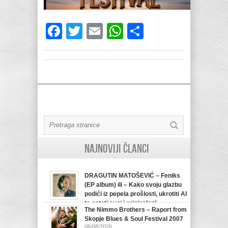
Facebook
Twitter
Email
WhatsApp
Share
Najnoviji članci
DRAGUTIN MATOŠEVIĆ – Feniks
(EP album) ili – Kako svoju glazbu
podići iz pepela prošlosti, ukrotiti AI
te ostati svoj i originalan!
The Nimmo Brothers – Raport from
07/08/2026
Skopje Blues & Soul Festival 2007
06/08/2026