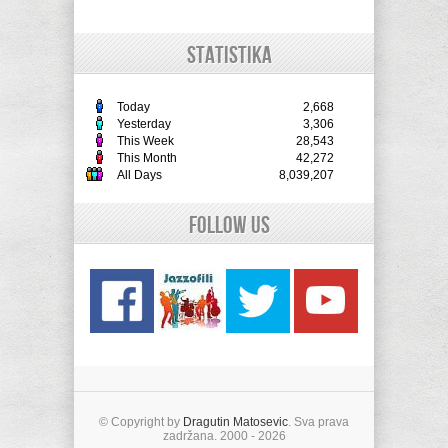
STATISTIKA
Today
2,668
Yesterday
3,306
This Week
28,543
This Month
42,272
All Days
8,039,207
Follow Us
© Copyright by
Dragutin Matosevic
. Sva prava
zadržana. 2000 - 2026