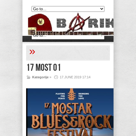
»
17 Most 01
Kategorije
»
17.JUNE 2019 17:14